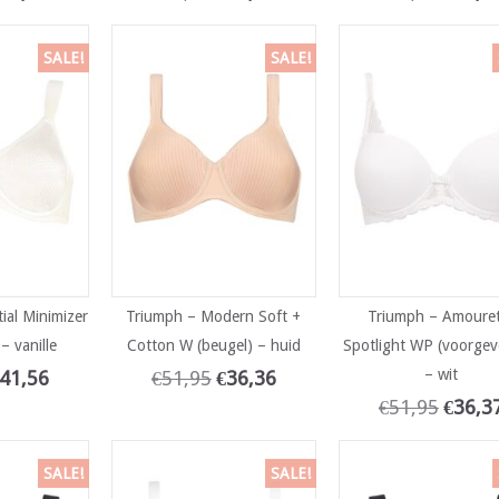
SALE!
SALE!
ial Minimizer
Triumph – Modern Soft +
Triumph – Amoure
– vanille
Cotton W (beugel) – huid
Spotlight WP (voorge
– wit
41,56
€
51,95
€
36,36
€
51,95
€
36,3
SALE!
SALE!