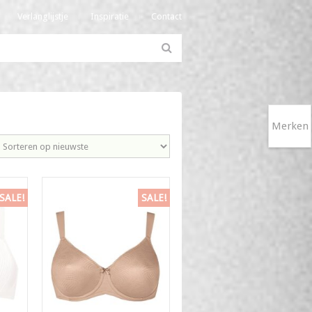
Verlanglijstje
Inspiratie
Contact
Merken
SALE!
SALE!