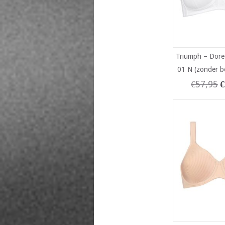
Triumph – Dore
01 N (zonder b
€
57,95
€