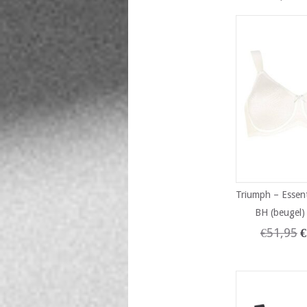
Triumph – Essent
BH (beugel) 
€
51,95
€