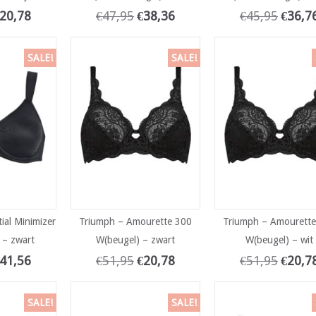
20,78
€
47,95
€
38,36
€
45,95
€
36,7
SALE!
SALE!
ial Minimizer
Triumph – Amourette 300
Triumph – Amourett
 – zwart
W(beugel) – zwart
W(beugel) – wit
41,56
€
51,95
€
20,78
€
51,95
€
20,7
SALE!
SALE!