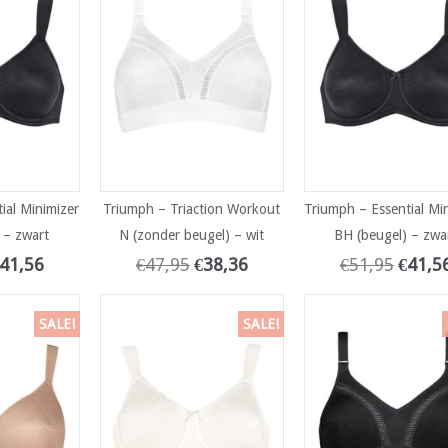
ial Minimizer
Triumph – Triaction Workout
Triumph – Essential Mi
 – zwart
N (zonder beugel) – wit
BH (beugel) – zwa
41,56
€
47,95
€
38,36
€
51,95
€
41,5
SALE!
SALE!