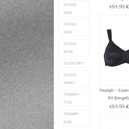
SLOGGI
€
51,95
€
GRIJS
SLOGGI
HUID
SLOGGI
ROOD
SLOGGI WIT
SLOGGI
ZWART
Triumph – Essent
TRIUMPH
BH (beugel)
7130
€
51,95
€
TRIUMPH
HUID