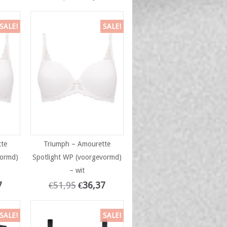
SALE!
SALE!
tte
Triumph – Amourette
vormd)
Spotlight WP (voorgevormd)
– wit
7
€
51,95
€
36,37
SALE!
SALE!