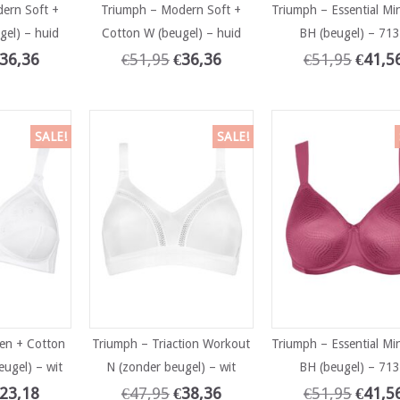
ern Soft +
Triumph – Modern Soft +
Triumph – Essential Mi
gel) – huid
Cotton W (beugel) – huid
BH (beugel) – 71
36,36
€
51,95
€
36,36
€
51,95
€
41,5
SALE!
SALE!
en + Cotton
Triumph – Triaction Workout
Triumph – Essential Mi
eugel) – wit
N (zonder beugel) – wit
BH (beugel) – 71
23,18
€
47,95
€
38,36
€
51,95
€
41,5