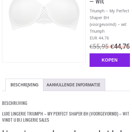
– wit
Triumph – My Perfect
Shaper BH
(voorgevormd) – wit
Triumph
EUR 44.76
€
55,95
€
44,76
Add To Wishlist
KOPEN
BESCHRIJVING
AANVULLENDE INFORMATIE
BESCHRIJVING
LUXE LINGERIE TRIUMPH – MY PERFECT SHAPER BH (VOORGEVORMD) – WIT
VINDT U BIJ LINGERIE SALES