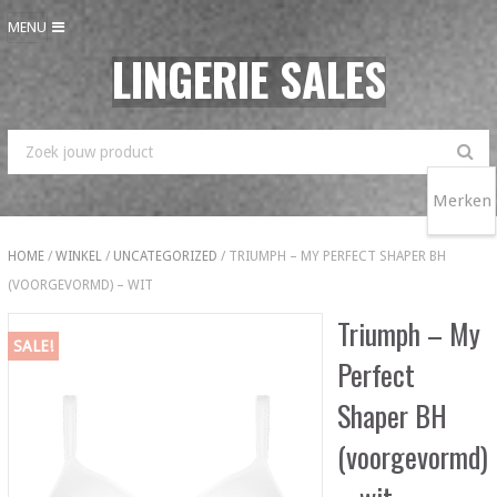
MENU
LINGERIE SALES
Merken
HOME
/
WINKEL
/
UNCATEGORIZED
/ TRIUMPH – MY PERFECT SHAPER BH
(VOORGEVORMD) – WIT
Triumph – My
SALE!
Perfect
Shaper BH
(voorgevormd)