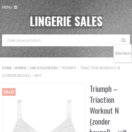
MENU
LINGERIE SALES
Merken
HOME
/
WINKEL
/
UNCATEGORIZED
/ TRIUMPH – TRIACTION WORKOUT N
(ZONDER BEUGEL) – WIT
Triumph –
SALE!
Triaction
Workout N
(zonder