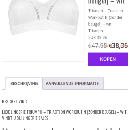
beugel) – wit
Triumph – Triaction
Workout N (zonder
beugel) – wit
Triumph
EUR 38.36
€
47,95
€
38,36
Add To Wishlist
KOPEN
BESCHRIJVING
AANVULLENDE INFORMATIE
BESCHRIJVING
LUXE LINGERIE TRIUMPH – TRIACTION WORKOUT N (ZONDER BEUGEL) – WIT
VINDT U BIJ LINGERIE SALES