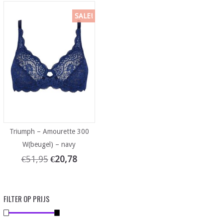
SALE!
Triumph – Amourette 300
W(beugel) – navy
€
51,95
€
20,78
FILTER OP PRIJS