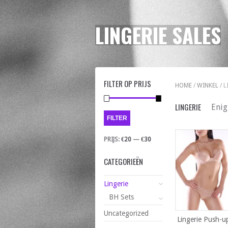
LINGERIE SALES
FILTER OP PRIJS
HOME
/
WINKEL
/ L
LINGERIE
Enig
FILTER
PRIJS:
€20
—
€30
CATEGORIEËN
Lingerie
BH Sets
Uncategorized
Lingerie Push-u