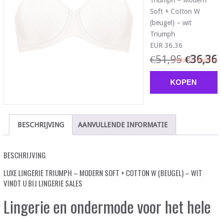
Triumph – Modern
Soft + Cotton W
(beugel) – wit
Triumph
EUR 36.36
€
51,95
€
36,36
Add To Wishlist
KOPEN
BESCHRIJVING
AANVULLENDE INFORMATIE
BESCHRIJVING
LUXE LINGERIE TRIUMPH – MODERN SOFT + COTTON W (BEUGEL) – WIT
VINDT U BIJ LINGERIE SALES
Lingerie en ondermode voor het hele