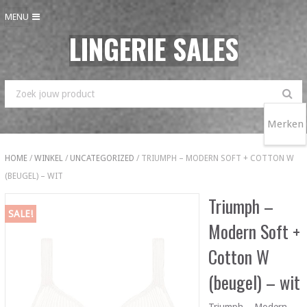
MENU
LINGERIE SALES
Merken
HOME
/
WINKEL
/
UNCATEGORIZED
/ TRIUMPH – MODERN SOFT + COTTON W
(BEUGEL) – WIT
Triumph –
SALE!
Modern Soft +
Cotton W
(beugel) – wit