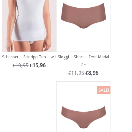
Schiesser – Feinripp Top – wit
Sloggi – Short – Zero Modal
€
19,95
€
15,96
2 –
€
11,95
€
8,96
SALE!