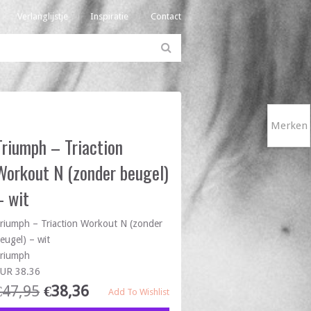
Verlanglijstje
Inspiratie
Contact
Merken
Triumph – Triaction
Workout N (zonder beugel)
– wit
riumph – Triaction Workout N (zonder
eugel) – wit
riumph
UR 38.36
€
47,95
€
38,36
Add To Wishlist