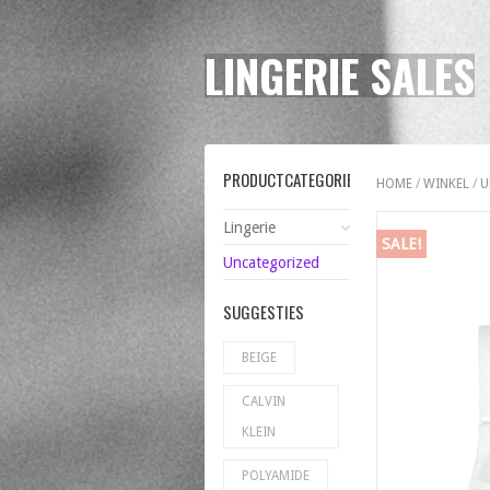
LINGERIE SALES
PRODUCTCATEGORIEËN
HOME
/
WINKEL
/
U
Lingerie
SALE!
Uncategorized
SUGGESTIES
BEIGE
CALVIN
KLEIN
POLYAMIDE