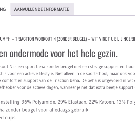
ING
AANVULLENDE INFORMATIE
IUMPH – TRIACTION WORKOUT N (ZONDER BEUGEL) – WIT VINDT U BIJ LINGERI
 en ondermode voor het hele gezin.
kout N is een sport beha zonder beugel met een stevige support en ‘boun
t is voor een actieve lifestyle. Niet alleen in de sportschool, maar ook v
 comfort en support van de Triaction beha. De beha is uitgevoerd in wit 
iefhebber voor de actieve dagen, wanneer je net dat extra beetje suppor
nstelling: 36% Polyamide, 29% Elastaan, 22% Katoen, 13% Pol
ha zonder beugel voor alledaags gebruik
d cups