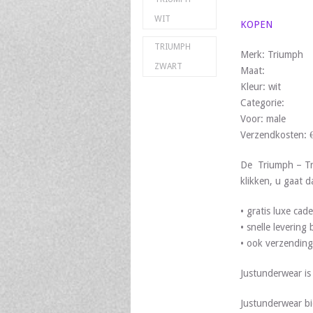
WIT
KOPEN
TRIUMPH
Merk: Triumph
ZWART
Maat:
Kleur: wit
Categorie:
Voor: male
Verzendkosten: 
De Triumph – Tri
klikken, u gaat d
• gratis luxe ca
• snelle leverin
• ook verzending
Justunderwear i
Justunderwear bi