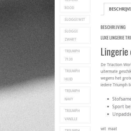
ROOD
BESCHRIJV
SLOGGI WIT
BESCHRIJVING
SLOGGI
LUXE LINGERIE TR
ZWART
Lingerie
TRIUMPH
7130
De Triaction Wor
uitermate geschik
TRIUMPH
wegens het grote
HUID
iedere Triumph l
TRIUMPH
Stofsame
NAVY
Sport be
TRIUMPH
Unpadde
VANILLE
wit maat
TRIUMPH