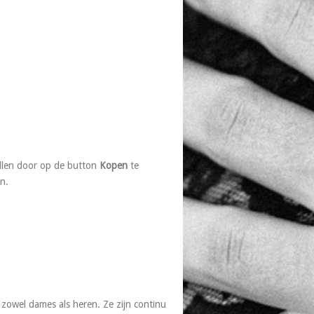
llen door op de button
Kopen
te
n.
zowel dames als heren. Ze zijn continu