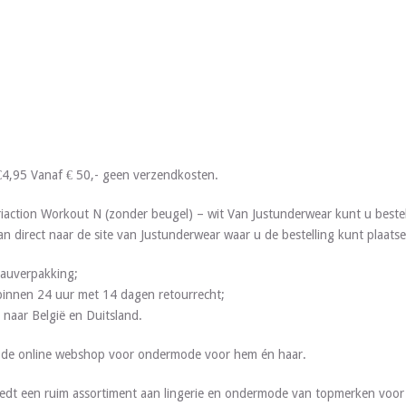
€4,95 Vanaf € 50,- geen verzendkosten.
action Workout N (zonder beugel) – wit Van Justunderwear kunt u beste
an direct naar de site van Justunderwear waar u de bestelling kunt plaatse
deauverpakking;
g binnen 24 uur met 14 dagen retourrecht;
 naar België en Duitsland.
s de online webshop voor ondermode voor hem én haar.
edt een ruim assortiment aan lingerie en ondermode van topmerken voor 