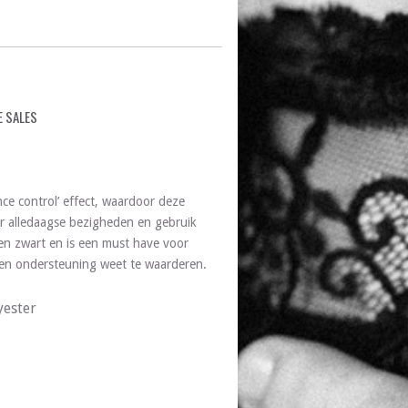
E SALES
ce control’ effect, waardoor deze
oor alledaagse bezigheden en gebruik
en zwart en is een must have voor
t en ondersteuning weet te waarderen.
yester