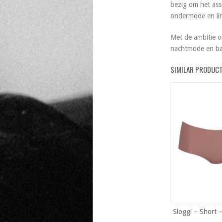
bezig om het ass
ondermode en lin
Met de ambitie o
nachtmode en ba
SIMILAR PRODUC
Sloggi – Short 