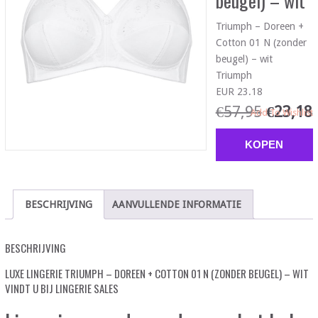
beugel) – wit
Triumph – Doreen +
Cotton 01 N (zonder
beugel) – wit
Triumph
EUR 23.18
€
57,95
€
23,18
Add To Wishlist
KOPEN
BESCHRIJVING
AANVULLENDE INFORMATIE
BESCHRIJVING
LUXE LINGERIE TRIUMPH – DOREEN + COTTON 01 N (ZONDER BEUGEL) – WIT
VINDT U BIJ LINGERIE SALES