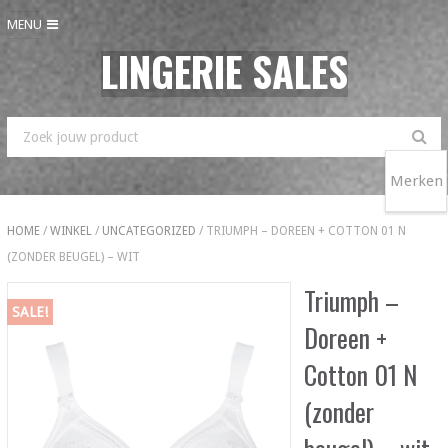
MENU
LINGERIE SALES
Merken
HOME
/
WINKEL
/
UNCATEGORIZED
/ TRIUMPH – DOREEN + COTTON 01 N
(ZONDER BEUGEL) – WIT
Triumph –
SALE!
Doreen +
Cotton 01 N
(zonder