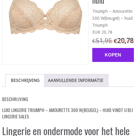
huid
Triumph – Amourette
300 W(beugel) – huid
Triumph
EUR 20.78
€
51,95
€
20,78
Add To Wishlist
KOPEN
BESCHRIJVING
AANVULLENDE INFORMATIE
BESCHRIJVING
LUXE LINGERIE TRIUMPH – AMOURETTE 300 W(BEUGEL) – HUID VINDT U BIJ
LINGERIE SALES
Lingerie en ondermode voor het hele