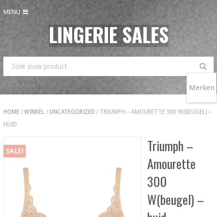
MENU
LINGERIE SALES
Merken
HOME
/
WINKEL
/
UNCATEGORIZED
/ TRIUMPH – AMOURETTE 300 W(BEUGEL) –
HUID
Triumph –
SALE!
Amourette
300
W(beugel) –