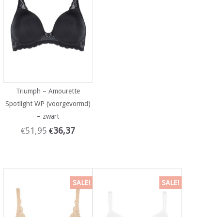
Triumph – Amourette
Spotlight WP (voorgevormd)
– zwart
€
51,95
€
36,37
SALE!
SALE!