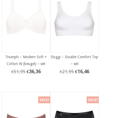
Triumph – Modern Soft +
Sloggi – Double Comfort Top
Cotton W (beugel) – wit
– wit
€
51,95
€
36,36
€
21,95
€
16,46
SALE!
SALE!