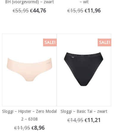
BH (voorgevormd) – zwart
– wit
€
55,95
€
44,76
€
15,95
€
11,96
SALE!
SALE!
Sloggi – Hipster – Zero Modal
Sloggi – Basic Tai – zwart
2 – 6308
€
14,95
€
11,21
€
11,95
€
8,96