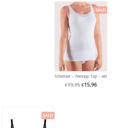
SALE!
Schiesser – Feinripp Top – wit
€
19,95
€
15,96
SALE!