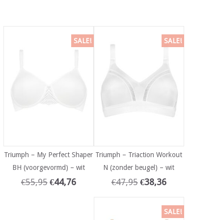
SALE!
SALE!
Triumph – My Perfect Shaper
Triumph – Triaction Workout
BH (voorgevormd) – wit
N (zonder beugel) – wit
€
55,95
€
44,76
€
47,95
€
38,36
SALE!