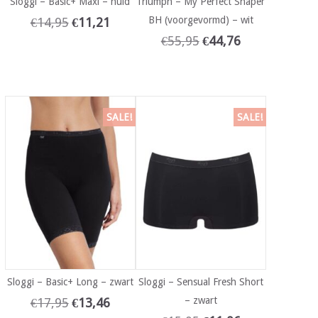
Sloggi – Basic+ Maxi – huid
Triumph – My Perfect Shaper
BH (voorgevormd) – wit
€
14,95
€
11,21
€
55,95
€
44,76
SALE!
SALE!
Sloggi – Basic+ Long – zwart
Sloggi – Sensual Fresh Short
– zwart
€
17,95
€
13,46