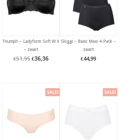
Triumph – Ladyform Soft W X
Sloggi – Basic Maxi 4-Pack –
– zwart
zwart
€
51,95
€
36,36
€
44,99
SALE!
SALE!