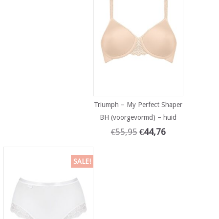
Triumph – My Perfect Shaper
BH (voorgevormd) – huid
€
55,95
€
44,76
SALE!