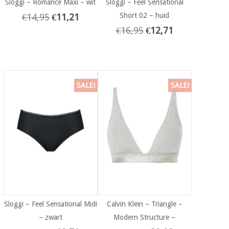
Sloggi – Romance Maxi – wit
Sloggi – Feel Sensational
Short 02 – huid
€
14,95
€
11,21
€
16,95
€
12,71
SALE!
SALE!
Sloggi – Feel Sensational Midi
Calvin Klein – Triangle –
– zwart
Modern Structure –