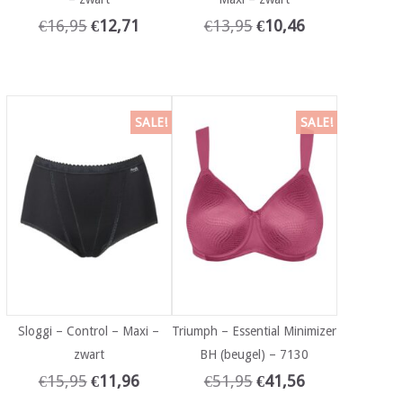
€
16,95
€
12,71
€
13,95
€
10,46
SALE!
SALE!
Sloggi – Control – Maxi –
Triumph – Essential Minimizer
zwart
BH (beugel) – 7130
€
15,95
€
11,96
€
51,95
€
41,56