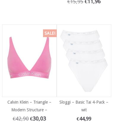
€
15,95
€
11,96
SALE!
Calvin Klein – Triangle –
Sloggi – Basic Tai 4-Pack –
Modern Structure –
wit
€
42,90
€
30,03
€
44,99