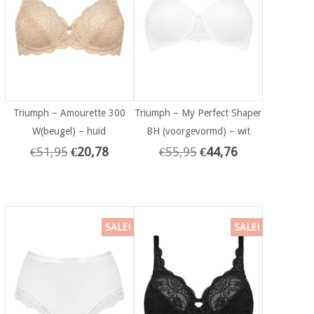
Triumph – Amourette 300
Triumph – My Perfect Shaper
W(beugel) – huid
BH (voorgevormd) – wit
€
51,95
€
20,78
€
55,95
€
44,76
SALE!
SALE!