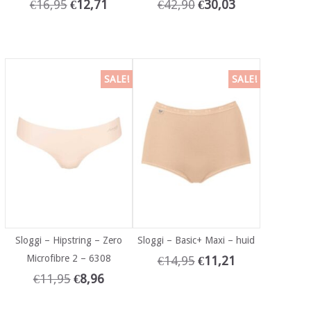
€
16,95
€
12,71
€
42,90
€
30,03
SALE!
SALE!
Sloggi – Hipstring – Zero
Sloggi – Basic+ Maxi – huid
Microfibre 2 – 6308
€
14,95
€
11,21
€
11,95
€
8,96