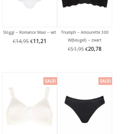
Sloggi – Romance Maxi – wit
Triumph – Amourette 300
W(beugel) – zwart
€
14,95
€
11,21
€
51,95
€
20,78
SALE!
SALE!