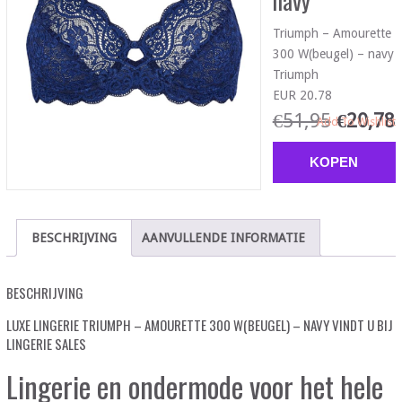
navy
Triumph – Amourette
300 W(beugel) – navy
Triumph
EUR 20.78
€
51,95
€
20,78
Add To Wishlist
KOPEN
BESCHRIJVING
AANVULLENDE INFORMATIE
BESCHRIJVING
LUXE LINGERIE TRIUMPH – AMOURETTE 300 W(BEUGEL) – NAVY VINDT U BIJ
LINGERIE SALES
Lingerie en ondermode voor het hele