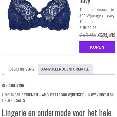
navy
Triumph – Amourette
300 W(beugel) – navy
Triumph
EUR 20.78
€
51,95
€
20,78
Add To Wishlist
KOPEN
BESCHRIJVING
AANVULLENDE INFORMATIE
BESCHRIJVING
LUXE LINGERIE TRIUMPH – AMOURETTE 300 W(BEUGEL) – NAVY VINDT U BIJ
LINGERIE SALES
Lingerie en ondermode voor het hele