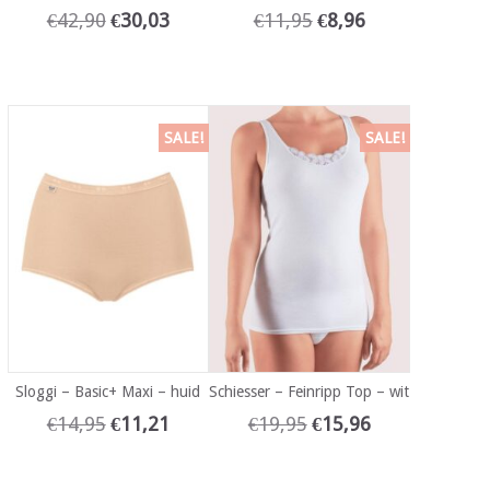
€
42,90
€
30,03
€
11,95
€
8,96
SALE!
SALE!
Sloggi – Basic+ Maxi – huid
Schiesser – Feinripp Top – wit
€
14,95
€
11,21
€
19,95
€
15,96