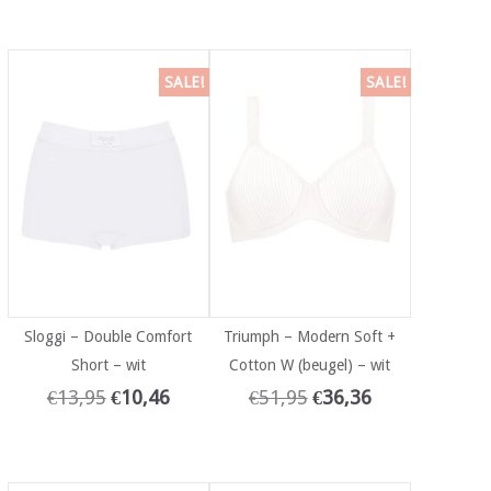
SALE!
SALE!
Sloggi – Double Comfort
Triumph – Modern Soft +
Short – wit
Cotton W (beugel) – wit
€
13,95
€
10,46
€
51,95
€
36,36