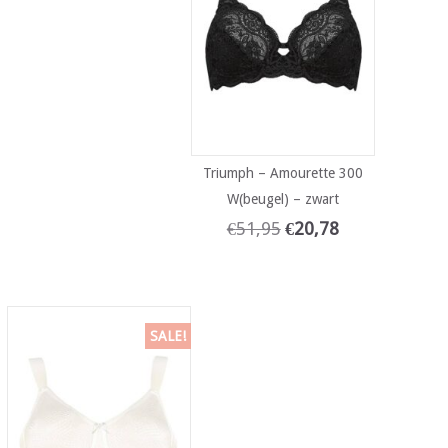
Triumph – Amourette 300
W(beugel) – zwart
€
51,95
€
20,78
SALE!