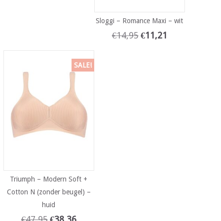
Sloggi – Romance Maxi – wit
€
14,95
€
11,21
SALE!
Triumph – Modern Soft +
Cotton N (zonder beugel) –
huid
€
47,95
€
38,36