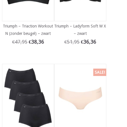
Triumph – Triaction Workout
Triumph – Ladyform Soft W X
N (zonder beugel) – zwart
– zwart
€
47,95
€
38,36
€
51,95
€
36,36
SALE!