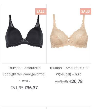
SALE!
SALE!
Triumph – Amourette
Triumph – Amourette 300
Spotlight WP (voorgevormd)
W(beugel) – huid
– zwart
€
51,95
€
20,78
€
51,95
€
36,37