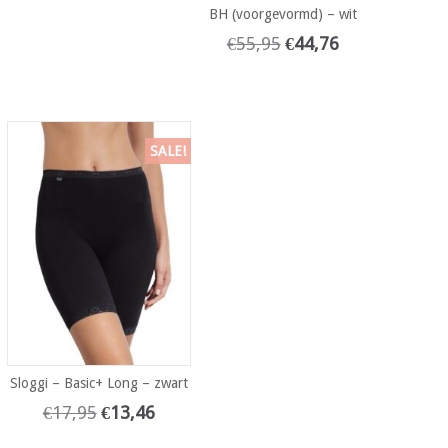
BH (voorgevormd) – wit
€
55,95
€
44,76
SALE!
Sloggi – Basic+ Long – zwart
€
17,95
€
13,46