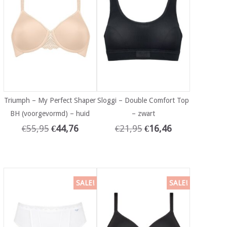
Triumph – My Perfect Shaper
Sloggi – Double Comfort Top
BH (voorgevormd) – huid
– zwart
€
55,95
€
44,76
€
21,95
€
16,46
SALE!
SALE!