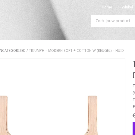
Home
Winkel
NCATEGORIZED
/ TRIUMPH – MODERN SOFT + COTTON W (BEUGEL) – HUID
T
(
T
E