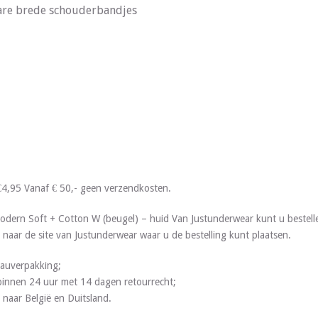
are brede schouderbandjes
€4,95 Vanaf € 50,- geen verzendkosten.
dern Soft + Cotton W (beugel) – huid Van Justunderwear kunt u bestel
 naar de site van Justunderwear waar u de bestelling kunt plaatsen.
deauverpakking;
g binnen 24 uur met 14 dagen retourrecht;
 naar België en Duitsland.