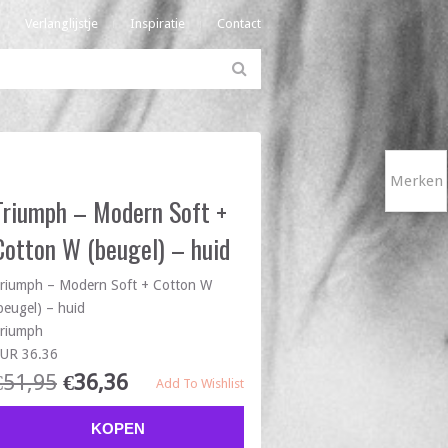
Verlanglijstje
Inspiratie
Contact
Merken
Triumph – Modern Soft +
Cotton W (beugel) – huid
riumph – Modern Soft + Cotton W
beugel) – huid
riumph
UR 36.36
€
51,95
€
36,36
Add To Wishlist
KOPEN