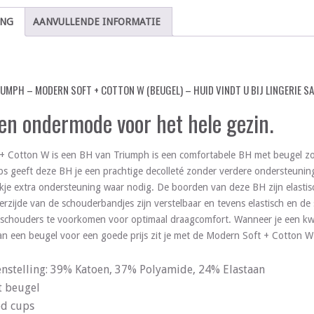
ING
AANVULLENDE INFORMATIE
IUMPH – MODERN SOFT + COTTON W (BEUGEL) – HUID VINDT U BIJ LINGERIE S
 en ondermode voor het hele gezin.
+ Cotton W is een BH van Triumph is een comfortabele BH met beugel zo
 geeft deze BH je een prachtige decolleté zonder verdere ondersteuning
ukje extra ondersteuning waar nodig. De boorden van deze BH zijn elastis
rzijde van de schouderbandjes zijn verstelbaar en tevens elastisch en de
 schouders te voorkomen voor optimaal draagcomfort. Wanneer je een kwa
n een beugel voor een goede prijs zit je met de Modern Soft + Cotton 
nstelling: 39% Katoen, 37% Polyamide, 24% Elastaan
t beugel
d cups