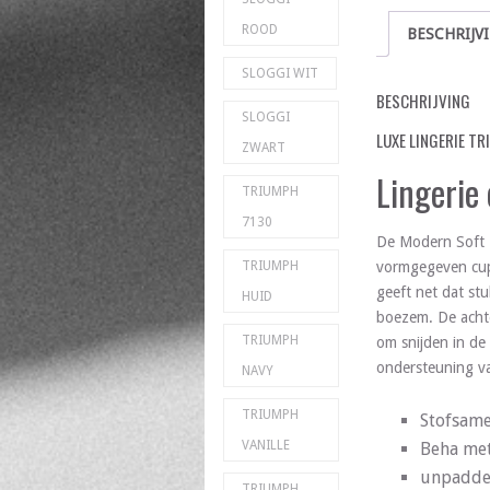
ROOD
BESCHRIJV
SLOGGI WIT
BESCHRIJVING
SLOGGI
LUXE LINGERIE TR
ZWART
Lingerie
TRIUMPH
7130
De Modern Soft 
vormgegeven cups
TRIUMPH
geeft net dat st
HUID
boezem. De achte
TRIUMPH
om snijden in de
ondersteuning va
NAVY
TRIUMPH
Stofsame
VANILLE
Beha me
unpadde
TRIUMPH