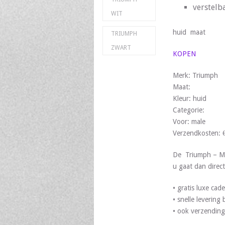
verstelb
WIT
huid maat
TRIUMPH
ZWART
KOPEN
Merk: Triumph
Maat:
Kleur: huid
Categorie:
Voor: male
Verzendkosten: 
De Triumph – Mo
u gaat dan direct
• gratis luxe ca
• snelle leverin
• ook verzending