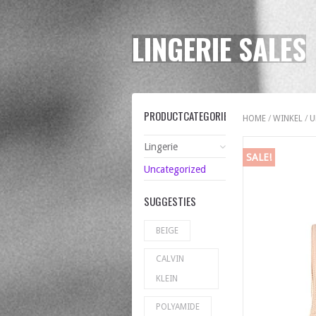
LINGERIE SALES
PRODUCTCATEGORIEËN
HOME
/
WINKEL
/
U
Lingerie
SALE!
Uncategorized
SUGGESTIES
BEIGE
CALVIN
KLEIN
POLYAMIDE