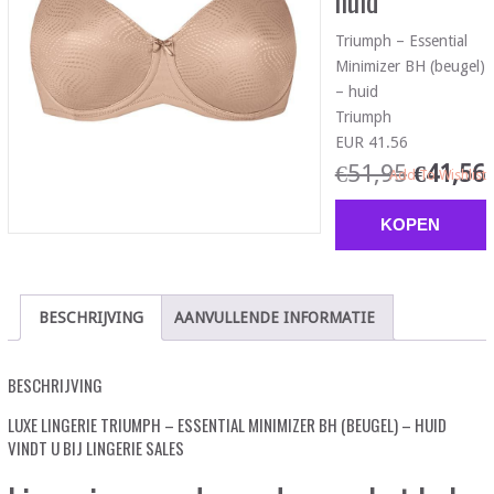
huid
Triumph – Essential
Minimizer BH (beugel)
– huid
Triumph
EUR 41.56
€
51,95
€
41,56
Add To Wishlist
KOPEN
BESCHRIJVING
AANVULLENDE INFORMATIE
BESCHRIJVING
LUXE LINGERIE TRIUMPH – ESSENTIAL MINIMIZER BH (BEUGEL) – HUID
VINDT U BIJ LINGERIE SALES