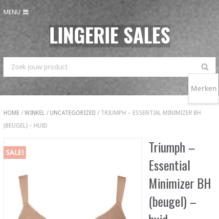
MENU
LINGERIE SALES
Merken
HOME
/
WINKEL
/
UNCATEGORIZED
/ TRIUMPH – ESSENTIAL MINIMIZER BH
(BEUGEL) – HUID
Triumph –
SALE!
Essential
Minimizer BH
(beugel) –