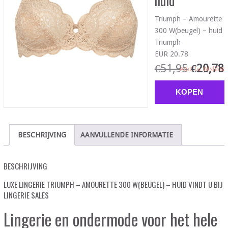
huid
Triumph – Amourette
300 W(beugel) – huid
Triumph
EUR 20.78
€
51,95
€
20,78
Add To Wishlist
KOPEN
BESCHRIJVING
AANVULLENDE INFORMATIE
BESCHRIJVING
LUXE LINGERIE TRIUMPH – AMOURETTE 300 W(BEUGEL) – HUID VINDT U BIJ
LINGERIE SALES
Lingerie en ondermode voor het hele