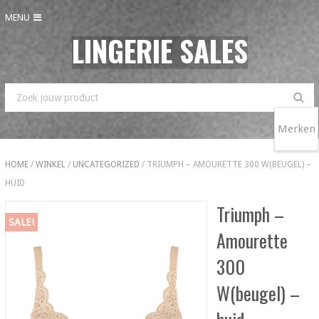
MENU
LINGERIE SALES
Merken
HOME
/
WINKEL
/
UNCATEGORIZED
/ TRIUMPH – AMOURETTE 300 W(BEUGEL) –
HUID
Triumph –
SALE!
Amourette
300
W(beugel) –