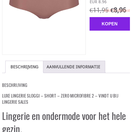
EUR 8.96
€
11,95
€
8,96
Add To Wishlist
KOPEN
BESCHRIJVING
AANVULLENDE INFORMATIE
BESCHRIJVING
LUXE LINGERIE SLOGGI – SHORT – ZERO MICROFIBRE 2 – VINDT U BIJ
LINGERIE SALES
Lingerie en ondermode voor het hele
gezin.