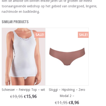
Met de ambitie om binnen enkele jaren uit te groeien de meest
toonaangevende webshop op het gebied van ondergoed, lingerie,
nachtmode en badkleding.
SIMILAR PRODUCTS
SALE!
SALE!
Schiesser – Feinripp Top – wit
Sloggi – Hipstring – Zero
€
19,95
€
15,96
Modal 2 –
€
11,95
€
8,96