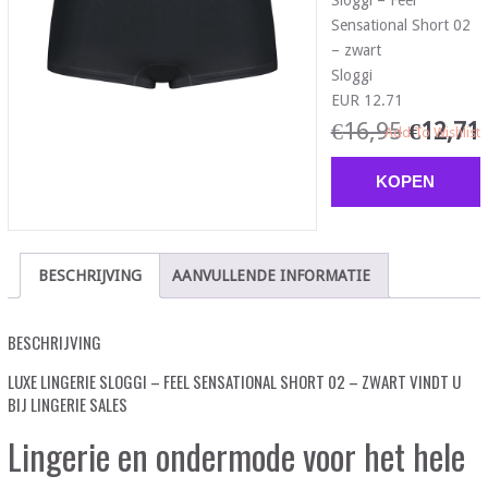
Sloggi – Feel
Sensational Short 02
– zwart
Sloggi
EUR 12.71
€
16,95
€
12,71
Add To Wishlist
KOPEN
BESCHRIJVING
AANVULLENDE INFORMATIE
BESCHRIJVING
LUXE LINGERIE SLOGGI – FEEL SENSATIONAL SHORT 02 – ZWART VINDT U
BIJ LINGERIE SALES
Lingerie en ondermode voor het hele