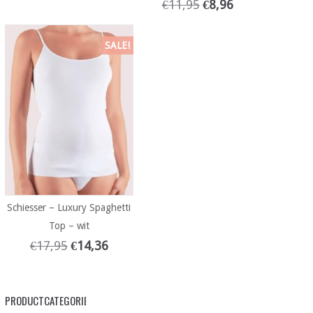
€
11,95
€
8,96
SALE!
Schiesser – Luxury Spaghetti
Top – wit
€
17,95
€
14,36
PRODUCTCATEGORIEËN