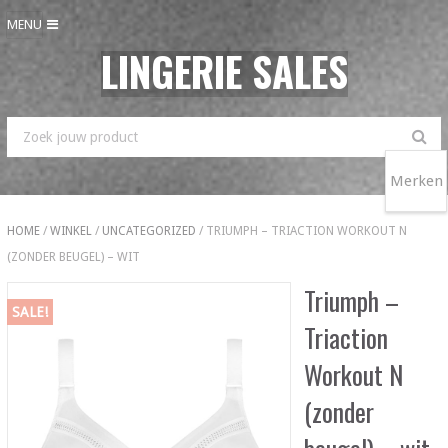
MENU
LINGERIE SALES
Merken
HOME
/
WINKEL
/
UNCATEGORIZED
/ TRIUMPH – TRIACTION WORKOUT N
(ZONDER BEUGEL) – WIT
Triumph –
SALE!
Triaction
Workout N
(zonder