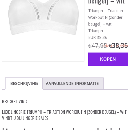
beugel) – wit
Triumph – Triaction
Workout N (zonder
beugel) – wit
Triumph
EUR 38.36
€
47,95
€
38,36
Add To Wishlist
KOPEN
BESCHRIJVING
AANVULLENDE INFORMATIE
BESCHRIJVING
LUXE LINGERIE TRIUMPH – TRIACTION WORKOUT N (ZONDER BEUGEL) – WIT
VINDT U BIJ LINGERIE SALES