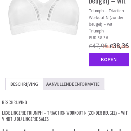
beugel) – wit
Triumph – Triaction
Workout N (zonder
beugel) – wit
Triumph
EUR 38.36
€
47,95
€
38,36
Add To Wishlist
KOPEN
BESCHRIJVING
AANVULLENDE INFORMATIE
BESCHRIJVING
LUXE LINGERIE TRIUMPH – TRIACTION WORKOUT N (ZONDER BEUGEL) – WIT
VINDT U BIJ LINGERIE SALES