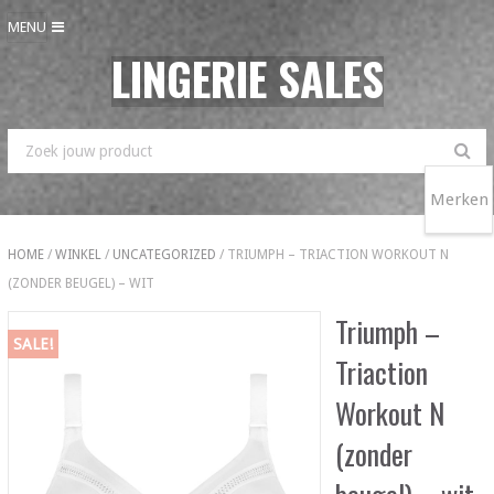
MENU
LINGERIE SALES
Merken
HOME
/
WINKEL
/
UNCATEGORIZED
/ TRIUMPH – TRIACTION WORKOUT N
(ZONDER BEUGEL) – WIT
Triumph –
SALE!
Triaction
Workout N
(zonder