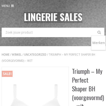
MENU
LINGERIE SALES
Merken
HOME
/
WINKEL
/
UNCATEGORIZED
/ TRIUMPH – MY PERFECT SHAPER BH
(VOORGEVORMD) – WIT
Triumph – My
SALE!
Perfect
Shaper BH
(voorgevormd)