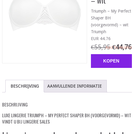
– wit
Triumph – My Perfect
Shaper BH
(voorgevormd) – wit
Triumph
EUR 44.76
€
55,95
€
44,76
Add To Wishlist
KOPEN
BESCHRIJVING
AANVULLENDE INFORMATIE
BESCHRIJVING
LUXE LINGERIE TRIUMPH – MY PERFECT SHAPER BH (VOORGEVORMD) – WIT
VINDT U BIJ LINGERIE SALES