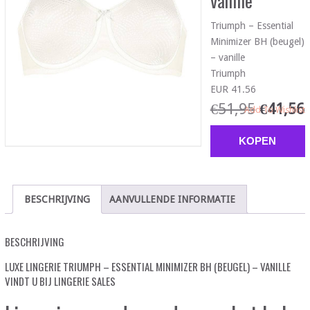
vanille
Triumph – Essential
Minimizer BH (beugel)
– vanille
Triumph
EUR 41.56
€
51,95
€
41,56
Add To Wishlist
KOPEN
BESCHRIJVING
AANVULLENDE INFORMATIE
BESCHRIJVING
LUXE LINGERIE TRIUMPH – ESSENTIAL MINIMIZER BH (BEUGEL) – VANILLE
VINDT U BIJ LINGERIE SALES