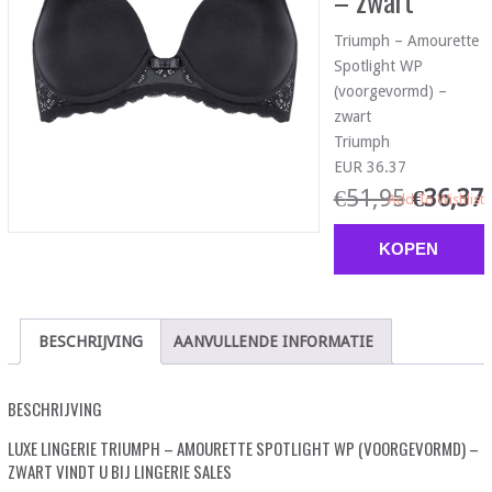
– zwart
Triumph – Amourette
Spotlight WP
(voorgevormd) –
zwart
Triumph
EUR 36.37
€
51,95
€
36,37
Add To Wishlist
KOPEN
BESCHRIJVING
AANVULLENDE INFORMATIE
BESCHRIJVING
LUXE LINGERIE TRIUMPH – AMOURETTE SPOTLIGHT WP (VOORGEVORMD) –
ZWART VINDT U BIJ LINGERIE SALES