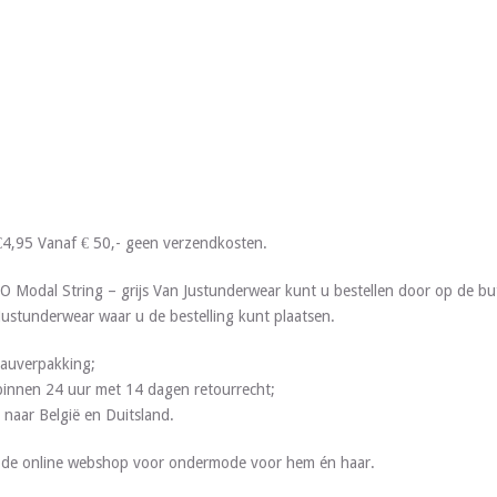
€4,95 Vanaf € 50,- geen verzendkosten.
 Modal String – grijs Van Justunderwear kunt u bestellen door op de b
 Justunderwear waar u de bestelling kunt plaatsen.
deauverpakking;
g binnen 24 uur met 14 dagen retourrecht;
 naar België en Duitsland.
s de online webshop voor ondermode voor hem én haar.