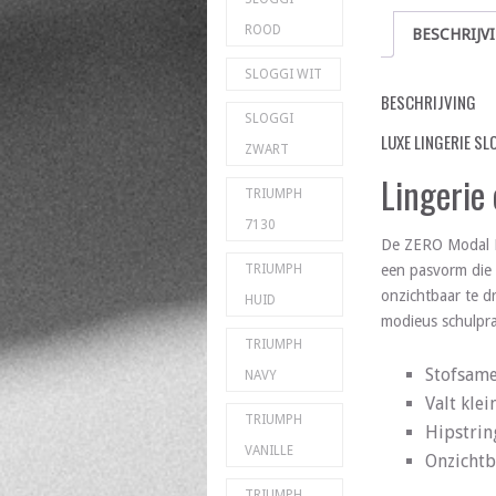
ROOD
BESCHRIJV
SLOGGI WIT
BESCHRIJVING
SLOGGI
LUXE LINGERIE SL
ZWART
Lingerie
TRIUMPH
7130
De ZERO Modal Hi
een pasvorm die 
TRIUMPH
onzichtbaar te d
HUID
modieus schulpra
TRIUMPH
Stofsame
NAVY
Valt klei
TRIUMPH
Hipstrin
VANILLE
Onzichtb
TRIUMPH