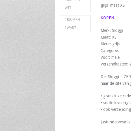
grijs maat XS
WIT
KOPEN
TRIUMPH
ZWART
Merk: Sloggi
Maat: XS
Kleur: grijs
Categorie:
Voor: male
Verzendkosten: 
De Sloggi – ZERO
naar de site van
• gratis luxe ca
• snelle leverin
• ook verzending
Justunderwear i