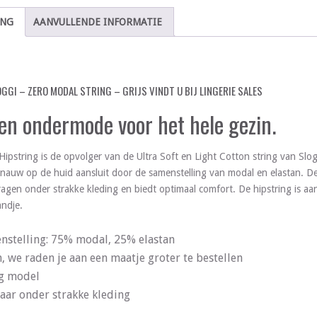
ING
AANVULLENDE INFORMATIE
OGGI – ZERO MODAL STRING – GRIJS VINDT U BIJ LINGERIE SALES
 en ondermode voor het hele gezin.
pstring is de opvolger van de Ultra Soft en Light Cotton string van Slogg
nauw op de huid aansluit door de samenstelling van modal en elastan. D
ragen onder strakke kleding en biedt optimaal comfort. De hipstring is aa
ndje.
nstelling: 75% modal, 25% elastan
n, we raden je aan een maatje groter te bestellen
g model
aar onder strakke kleding