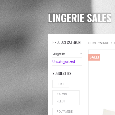
LINGERIE SALES
PRODUCTCATEGORIEËN
HOME
/
WINKEL
/
U
Lingerie
SALE!
Uncategorized
SUGGESTIES
BEIGE
CALVIN
KLEIN
POLYAMIDE