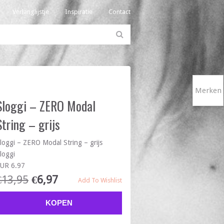
Verlanglijstje
Inspiratie
Contact
Merken
Sloggi – ZERO Modal
String – grijs
loggi – ZERO Modal String – grijs
loggi
UR 6.97
€
13,95
€
6,97
Add To Wishlist
KOPEN