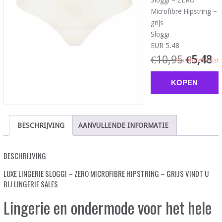
Sloggi – ZERO
Microfibre Hipstring –
grijs
Sloggi
EUR 5.48
€
10,95
€
5,48
Add To Wishlist
KOPEN
BESCHRIJVING
AANVULLENDE INFORMATIE
BESCHRIJVING
LUXE LINGERIE SLOGGI – ZERO MICROFIBRE HIPSTRING – GRIJS VINDT U
BIJ LINGERIE SALES
Lingerie en ondermode voor het hele