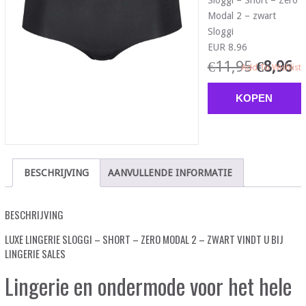
Sloggi – Short – Zero
Modal 2 – zwart
Sloggi
EUR 8.96
€
11,95
€
8,96
Add To Wishlist
KOPEN
BESCHRIJVING
AANVULLENDE INFORMATIE
BESCHRIJVING
LUXE LINGERIE SLOGGI – SHORT – ZERO MODAL 2 – ZWART VINDT U BIJ
LINGERIE SALES
Lingerie en ondermode voor het hele