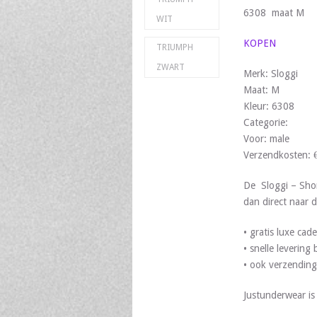
6308 maat M
WIT
KOPEN
TRIUMPH
ZWART
Merk: Sloggi
Maat: M
Kleur: 6308
Categorie:
Voor: male
Verzendkosten: 
De Sloggi – Shor
dan direct naar d
• gratis luxe ca
• snelle leverin
• ook verzending
Justunderwear i