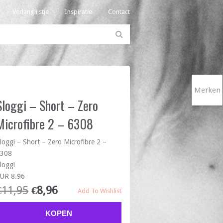
Verlanglijstje
Inspiratie
Contact
Merken
Sloggi – Short – Zero
Microfibre 2 – 6308
loggi – Short – Zero Microfibre 2 –
308
loggi
UR 8.96
€
11,95
€
8,96
Add To Wishlist
KOPEN