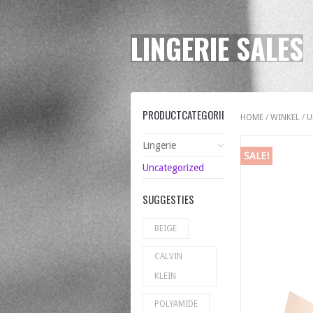
LINGERIE SALES
PRODUCTCATEGORIEËN
HOME
/
WINKEL
/
U
Lingerie
SALE!
Uncategorized
SUGGESTIES
BEIGE
CALVIN
KLEIN
POLYAMIDE