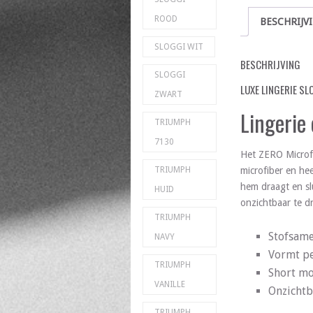
ROOD
BESCHRIJV
SLOGGI WIT
BESCHRIJVING
SLOGGI
LUXE LINGERIE SL
ZWART
Lingerie
TRIUMPH
7130
Het ZERO Microfi
microfiber en he
TRIUMPH
hem draagt en sl
HUID
onzichtbaar te d
TRIUMPH
Stofsame
NAVY
Vormt pe
TRIUMPH
Short m
VANILLE
Onzichtb
TRIUMPH