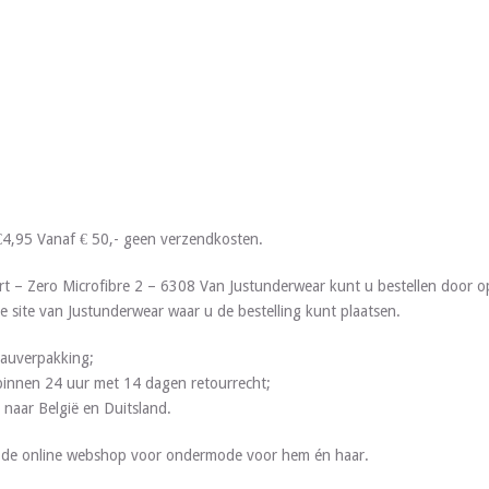
€4,95 Vanaf € 50,- geen verzendkosten.
t – Zero Microfibre 2 – 6308 Van Justunderwear kunt u bestellen door 
e site van Justunderwear waar u de bestelling kunt plaatsen.
deauverpakking;
g binnen 24 uur met 14 dagen retourrecht;
 naar België en Duitsland.
s de online webshop voor ondermode voor hem én haar.