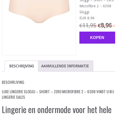
Sloggi – Short – Zero
Microfibre 2 – 6308
Sloggi
EUR 8.96
€
11,95
€
8,96
Add To Wishlist
KOPEN
BESCHRIJVING
AANVULLENDE INFORMATIE
BESCHRIJVING
LUXE LINGERIE SLOGGI – SHORT – ZERO MICROFIBRE 2 – 6308 VINDT U BIJ
LINGERIE SALES
Lingerie en ondermode voor het hele