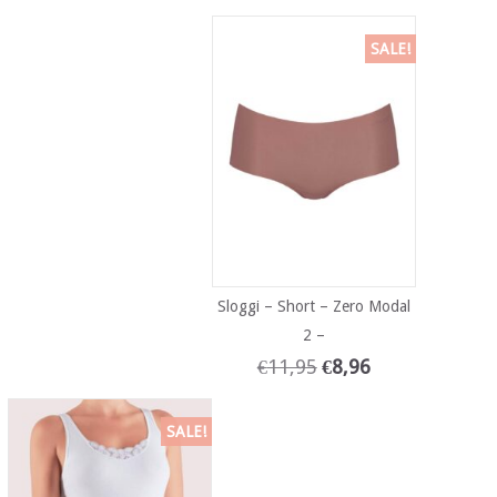
SALE!
Sloggi – Short – Zero Modal
2 –
€
11,95
€
8,96
SALE!