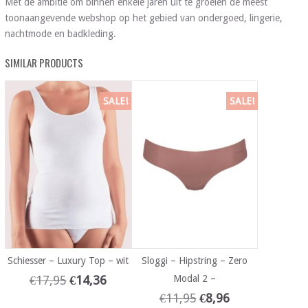
Met de ambitie om binnen enkele jaren uit te groeien de meest
toonaangevende webshop op het gebied van ondergoed, lingerie,
nachtmode en badkleding.
SIMILAR PRODUCTS
SALE!
SALE!
Schiesser – Luxury Top – wit
Sloggi – Hipstring – Zero
€
17,95
€
14,36
Modal 2 –
€
11,95
€
8,96