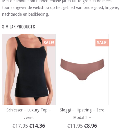
Met de ambitie om binnen enkele jaren uit te groeien de meest
toonaangevende webshop op het gebied van ondergoed, lingerie,
nachtmode en badkleding.
SIMILAR PRODUCTS
SALE!
SALE!
Schiesser – Luxury Top –
Sloggi – Hipstring – Zero
zwart
Modal 2 –
€
17,95
€
14,36
€
11,95
€
8,96