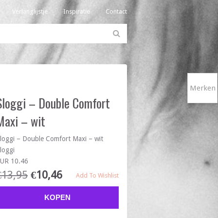
Verlanglijstje
Inspiratie
Contact
Merken
Sloggi – Double Comfort
Maxi – wit
loggi – Double Comfort Maxi – wit
loggi
UR 10.46
€
13,95
€
10,46
Add To Wishlist
KOPEN