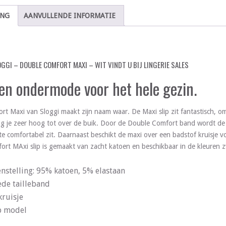
ING
AANVULLENDE INFORMATIE
OGGI – DOUBLE COMFORT MAXI – WIT VINDT U BIJ LINGERIE SALES
 en ondermode voor het hele gezin.
t Maxi van Sloggi maakt zijn naam waar. De Maxi slip zit fantastisch, omda
ag je zeer hoog tot over de buik. Door de Double Comfort band wordt de
ate comfortabel zit. Daarnaast beschikt de maxi over een badstof kruisje 
rt MAxi slip is gemaakt van zacht katoen en beschikbaar in de kleuren z
nstelling: 95% katoen, 5% elastaan
ede tailleband
kruisje
p model