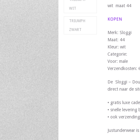
wit maat 44
WIT
KOPEN
TRIUMPH
ZWART
Merk: Sloggi
Maat: 44
Kleur: wit
Categorie:
Voor: male
Verzendkosten: 
De Sloggi – Dou
direct naar de si
• gratis luxe ca
• snelle leverin
• ook verzending
Justunderwear i