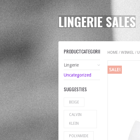
LINGERIE SALES
PRODUCTCATEGORIEËN
HOME
/
WINKEL
/
U
Lingerie
SALE!
Uncategorized
SUGGESTIES
BEIGE
CALVIN
KLEIN
POLYAMIDE