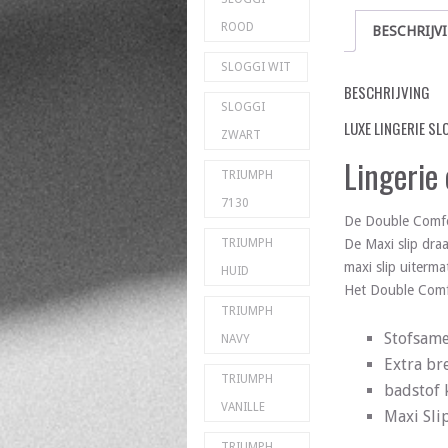
ROOD
BESCHRIJV
SLOGGI WIT
BESCHRIJVING
SLOGGI
LUXE LINGERIE SL
ZWART
Lingerie
TRIUMPH
7130
De Double Comfor
De Maxi slip dra
TRIUMPH
maxi slip uiterm
HUID
Het Double Comfo
TRIUMPH
Stofsame
NAVY
Extra br
TRIUMPH
badstof 
VANILLE
Maxi Sli
TRIUMPH