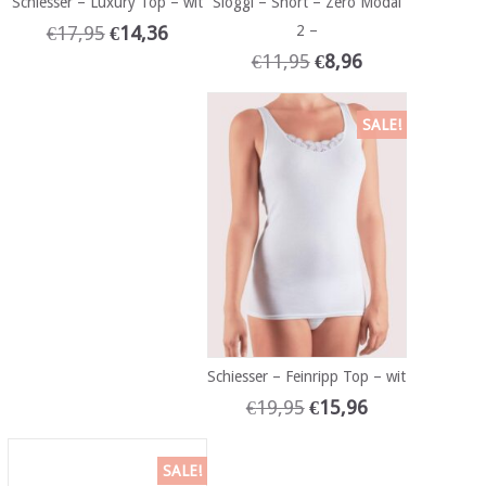
Schiesser – Luxury Top – wit
Sloggi – Short – Zero Modal
€
17,95
€
14,36
2 –
€
11,95
€
8,96
SALE!
Schiesser – Feinripp Top – wit
€
19,95
€
15,96
SALE!