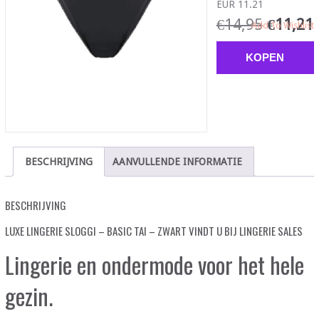
EUR 11.21
€
14,95
€
11,21
Add To Wishlist
KOPEN
BESCHRIJVING
AANVULLENDE INFORMATIE
BESCHRIJVING
LUXE LINGERIE SLOGGI – BASIC TAI – ZWART VINDT U BIJ LINGERIE SALES
Lingerie en ondermode voor het hele
gezin.