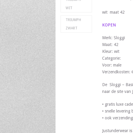
WIT
wit maat 42
TRIUMPH
KOPEN
ZWART
Merk: Sloggi
Maat: 42
Kleur: wit
Categorie:
Voor: male
Verzendkosten: 
De Sloggi – Basi
naar de site van
• gratis luxe ca
• snelle leverin
• ook verzending
Justunderwear i