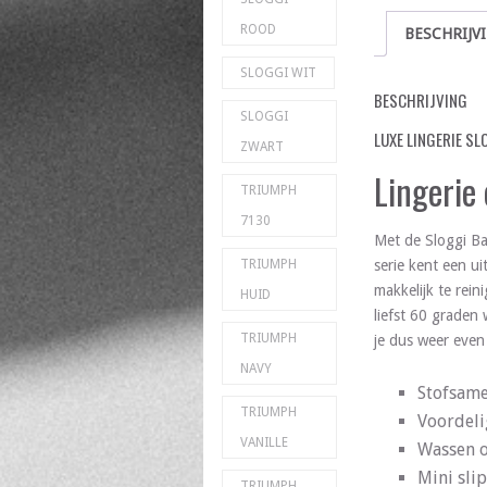
ROOD
BESCHRIJV
SLOGGI WIT
BESCHRIJVING
SLOGGI
LUXE LINGERIE SL
ZWART
Lingerie
TRIUMPH
7130
Met de Sloggi Ba
serie kent een u
TRIUMPH
makkelijk te rei
HUID
liefst 60 graden 
TRIUMPH
je dus weer even
NAVY
Stofsame
TRIUMPH
Voordeli
VANILLE
Wassen o
Mini sli
TRIUMPH