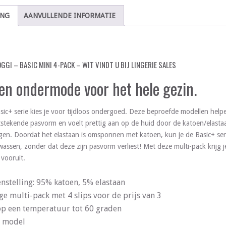
ING
AANVULLENDE INFORMATIE
OGGI – BASIC MINI 4-PACK – WIT VINDT U BIJ LINGERIE SALES
 en ondermode voor het hele gezin.
sic+ serie kies je voor tijdloos ondergoed. Deze beproefde modellen help
itstekende pasvorm en voelt prettig aan op de huid door de katoen/elast
nigen. Doordat het elastaan is omsponnen met katoen, kun je de Basic+ s
wassen, zonder dat deze zijn pasvorm verliest! Met deze multi-pack krijg je
 vooruit.
nstelling: 95% katoen, 5% elastaan
ge multi-pack met 4 slips voor de prijs van 3
p een temperatuur tot 60 graden
p model