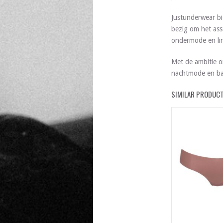
Justunderwear bi
bezig om het ass
ondermode en lin
Met de ambitie o
nachtmode en ba
SIMILAR PRODUC