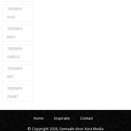
TRIUMPH
HUID
TRIUMPH
NAVY
TRIUMPH
VANILLE
TRIUMPH
WIT
TRIUMPH
ZWART
Home
Inspiratie
Contact
© Copyright 2026, Gemaakt door Xura Media