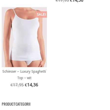
€
17,95
€
14,36
SALE!
Schiesser – Luxury Spaghetti
Top – wit
€
17,95
€
14,36
PRODUCTCATEGORIEËN