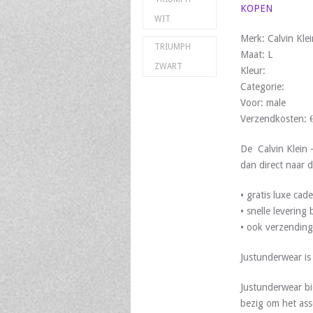
KOPEN
WIT
Merk: Calvin Klei
TRIUMPH
Maat: L
ZWART
Kleur:
Categorie:
Voor: male
Verzendkosten: 
De Calvin Klein
dan direct naar d
• gratis luxe ca
• snelle leverin
• ook verzending
Justunderwear i
Justunderwear bi
bezig om het ass