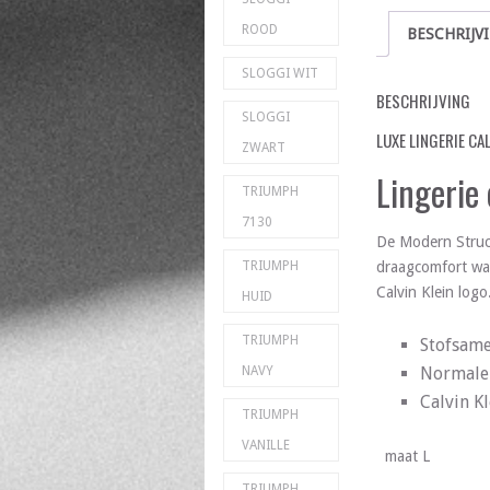
ROOD
BESCHRIJV
SLOGGI WIT
BESCHRIJVING
SLOGGI
LUXE LINGERIE CA
ZWART
Lingerie
TRIUMPH
7130
De Modern Struct
draagcomfort wat
TRIUMPH
Calvin Klein log
HUID
TRIUMPH
Stofsame
Normale 
NAVY
Calvin K
TRIUMPH
VANILLE
maat L
TRIUMPH