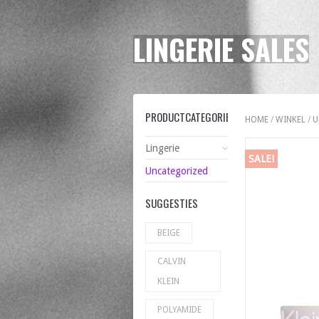
LINGERIE SALES
PRODUCTCATEGORIEËN
HOME
/
WINKEL
/
U
Lingerie
SALE!
Uncategorized
SUGGESTIES
BEIGE
CALVIN
KLEIN
POLYAMIDE