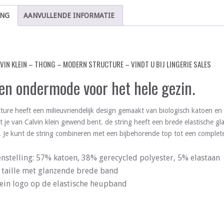
ING
AANVULLENDE INFORMATIE
LVIN KLEIN – THONG – MODERN STRUCTURE – VINDT U BIJ LINGERIE SALES
 en ondermode voor het hele gezin.
ure heeft een milieuvriendelijk design gemaakt van biologisch katoen en 
 je van Calvin klein gewend bent. de string heeft een brede elastische g
o. Je kunt de string combineren met een bijbehorende top tot een complete
nstelling: 57% katoen, 38% gerecycled polyester, 5% elastaan
taille met glanzende brede band
lein logo op de elastische heupband