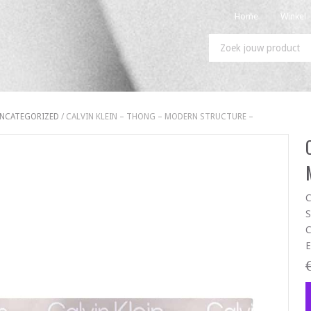
Home
Winkel
NCATEGORIZED
/ CALVIN KLEIN – THONG – MODERN STRUCTURE –
C
S
C
E