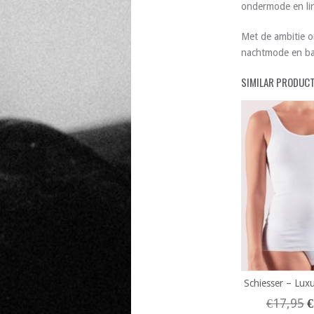
ondermode en lin
Met de ambitie o
nachtmode en ba
SIMILAR PRODUC
Schiesser – Lux
€
17,95
€