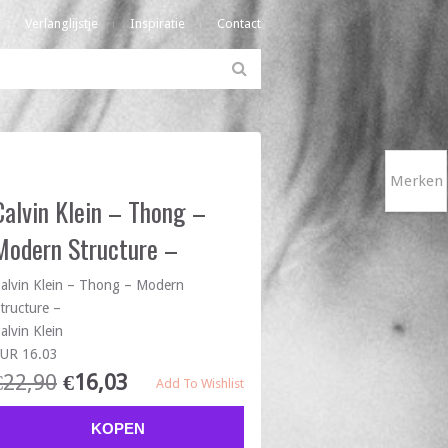
Verlanglijstje
Inspiratie
Contact
Merken
Calvin Klein – Thong –
Modern Structure –
alvin Klein – Thong – Modern
tructure –
alvin Klein
UR 16.03
€
22,90
€
16,03
Add To Wishlist
KOPEN