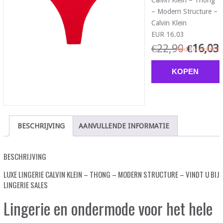
Calvin Klein – Thong
– Modern Structure –
Calvin Klein
EUR 16.03
€
22,90
€
16,03
Add To Wishlist
KOPEN
BESCHRIJVING
AANVULLENDE INFORMATIE
BESCHRIJVING
LUXE LINGERIE CALVIN KLEIN – THONG – MODERN STRUCTURE – VINDT U BIJ
LINGERIE SALES
Lingerie en ondermode voor het hele