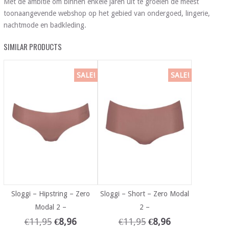
Met de ambitie om binnen enkele jaren uit te groeien de meest
toonaangevende webshop op het gebied van ondergoed, lingerie,
nachtmode en badkleding.
SIMILAR PRODUCTS
SALE!
SALE!
Sloggi – Hipstring – Zero
Sloggi – Short – Zero Modal
Modal 2 –
2 –
€
11,95
€
8,96
€
11,95
€
8,96