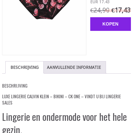
EUR 17.43
€
24,90
€
17,43
Add To Wishlist
KOPEN
BESCHRIJVING
AANVULLENDE INFORMATIE
BESCHRIJVING
LUXE LINGERIE CALVIN KLEIN – BIKINI – CK ONE – VINDT U BIJ LINGERIE
SALES
Lingerie en ondermode voor het hele
gezin.