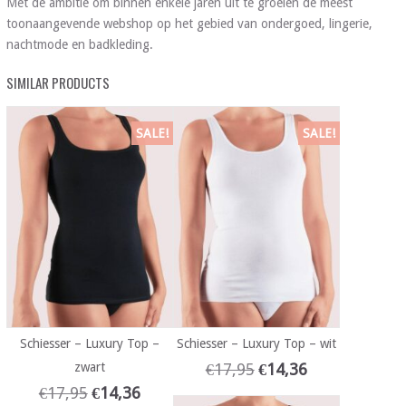
Met de ambitie om binnen enkele jaren uit te groeien de meest
toonaangevende webshop op het gebied van ondergoed, lingerie,
nachtmode en badkleding.
SIMILAR PRODUCTS
SALE!
SALE!
Schiesser – Luxury Top –
Schiesser – Luxury Top – wit
zwart
€
17,95
€
14,36
€
17,95
€
14,36