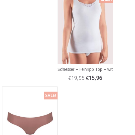
Schiesser – Feinripp Top – wit
€
19,95
€
15,96
SALE!