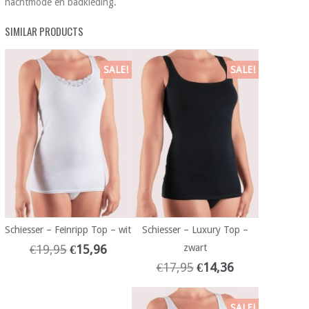
nachtmode en badkleding.
SIMILAR PRODUCTS
SALE!
SALE!
Schiesser – Feinripp Top – wit
Schiesser – Luxury Top –
€
19,95
€
15,96
zwart
€
17,95
€
14,36
SALE!